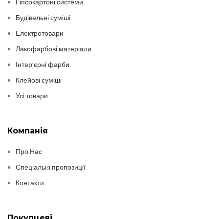
Гіпсокартоні системи
Будівельні суміші
Електротовари
Лакофарбові матеріали
Інтер’єрні фарби
Клейові суміші
Усі товари
Компанія
Про Нас
Спеціальні пропозиції
Контакти
Покупцеві