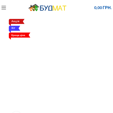
0,00
ГРН.
Акція
Хіт
Краща ціна