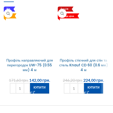
Хіт
Акція
Топ
Краща ціна
Профіль направляючий для
Профіль стієчний для стін та
перегородок UW-75 (0.55
стель Knauf CD 60 (0.6 мм)
мм) 4 м
4 м
171,60
грн.
142,00
грн.
246,20
грн.
224,00
грн.
КУПИТИ
КУПИТИ