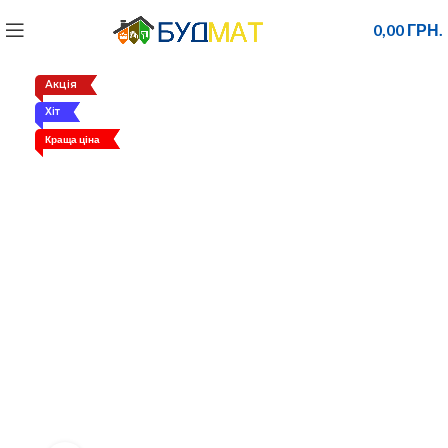
0,00
ГРН.
Акція
Хіт
Краща ціна