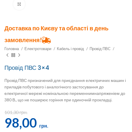
Клацніть, щоб збільшити
Доставка по Києву та області в день
замовлення!
Головна
Електротовари
Кабель і провід
Провід ПВС
Провід ПВС 3×4
Провід ПВС призначений для приєднання електричних машин і
приладів побутового і аналогічного застосування до
електричної мережі номінальною переменнимнапряженіем до
380 В., що не поширює горіння при одиночній прокладці.
101,30
грн.
98,00
грн.