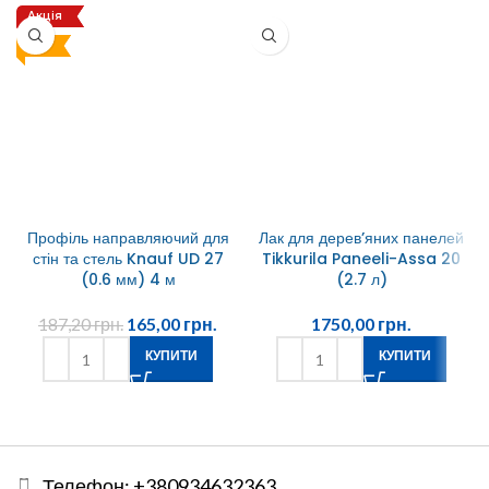
Акція
Топ
Профіль направляючий для
Лак для дерев’яних панелей
стін та стель Knauf UD 27
Tikkurila Paneeli-Assa 20
(0.6 мм) 4 м
(2.7 л)
187,20
грн.
165,00
грн.
1750,00
грн.
КУПИТИ
КУПИТИ
Телефон: +380934632363