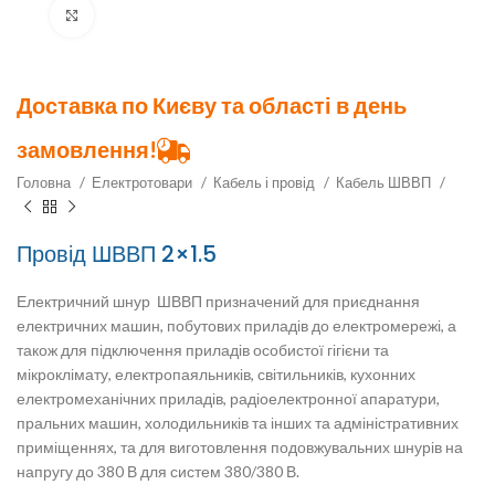
Клацніть, щоб збільшити
Доставка по Києву та області в день
замовлення!
Головна
Електротовари
Кабель і провід
Кабель ШВВП
Провід ШВВП 2×1.5
Електричний шнур
ШВВП
призначений для приєднання
електричних машин, побутових приладів до електромережі, а
також для підключення приладів особистої гігієни та
мікроклімату, електропаяльників, світильників, кухонних
електромеханічних приладів, радіоелектронної апаратури,
пральних машин, холодильників та інших та адміністративних
приміщеннях, та для виготовлення подовжувальних шнурів на
напругу до 380 В для систем 380/380 В.